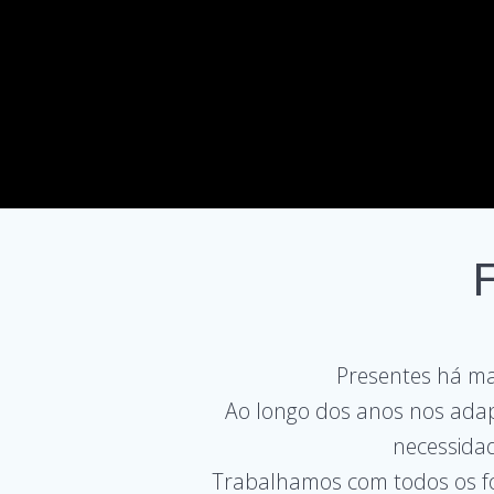
Presentes há m
Ao longo dos anos nos ada
necessidad
Trabalhamos com todos os for