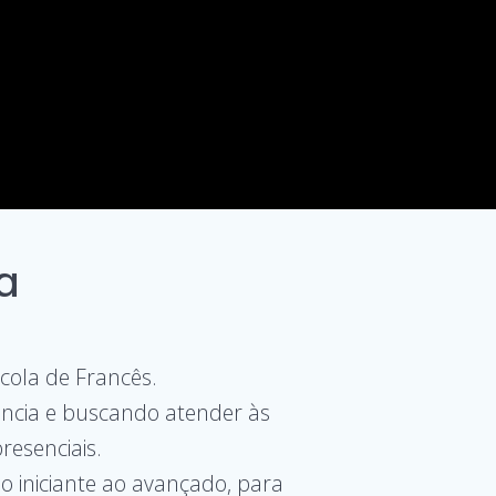
a
ola de Francês.
ncia e buscando atender às
resenciais.
o iniciante ao avançado, para