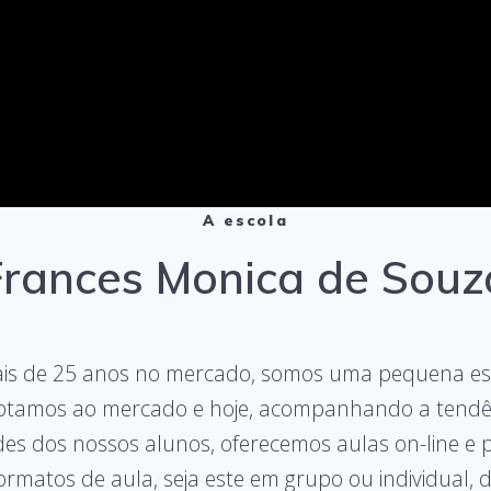
A escola
Frances Monica de Souz
ais de 25 anos no mercado, somos uma pequena esc
ptamos ao mercado e hoje, acompanhando a tendê
es dos nossos alunos, oferecemos aulas on-line e p
matos de aula, seja este em grupo ou individual, d